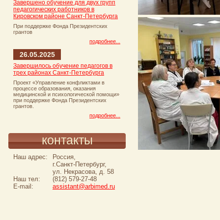
Завершено обучение для двух групп
педагогических работников в
Кировском районе Санкт-Петербурга
При поддержке Фонда Президентских
грантов
подробнее...
26.05.2025
Завершилось обучение педагогов в
трех районах Санкт-Петербурга
Проект «Управление конфликтами в
процессе образования, оказания
медицинской и психологической помощи»
при поддержке Фонда Президентских
грантов.
подробнее...
контакты
Наш адрес:
Россия,
г.Санкт-Петербург,
ул. Некрасова, д. 58
Наш тел:
(812) 579-27-48
E-mail:
assistant@arbimed.ru